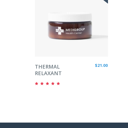
LEER MÁS
$
21.00
THERMAL
RELAXANT
Valorado
en
5.00
de 5