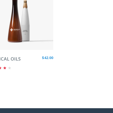
DIR AL CARRITO
$
42.00
CAL OILS
Valorado
00
 5