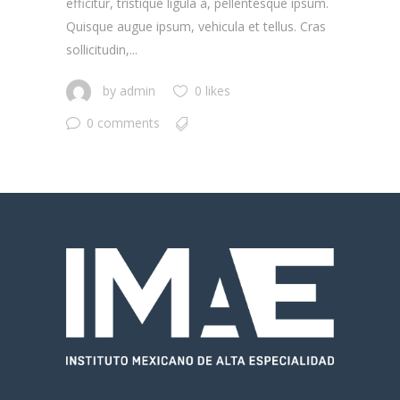
efficitur, tristique ligula a, pellentesque ipsum.
Quisque augue ipsum, vehicula et tellus. Cras
sollicitudin,...
by
admin
0 likes
0 comments