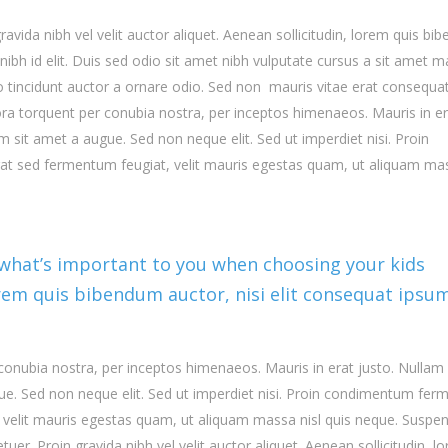
avida nibh vel velit auctor aliquet. Aenean sollicitudin, lorem quis b
nibh id elit. Duis sed odio sit amet nibh vulputate cursus a sit amet ma
 tincidunt auctor a ornare odio. Sed non mauris vitae erat consequa
litora torquent per conubia nostra, per inceptos himenaeos. Mauris in e
 sit amet a augue. Sed non neque elit. Sed ut imperdiet nisi. Proin
t sed fermentum feugiat, velit mauris egestas quam, ut aliquam ma
 what’s important to you when choosing your kids
lorem quis bibendum auctor, nisi elit consequat ipsu
r conubia nostra, per inceptos himenaeos. Mauris in erat justo. Nullam
ue. Sed non neque elit. Sed ut imperdiet nisi. Proin condimentum fe
 velit mauris egestas quam, ut aliquam massa nisl quis neque. Suspe
uer. Proin gravida nibh vel velit auctor aliquet. Aenean sollicitudin, l