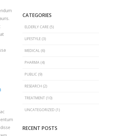
ibendum
CATEGORIES
uris.
t
ELDERLY CARE
(5)
rat
LIFESTYLE
(3)
ssa
MEDICAL
(6)
PHARMA
(4)
PUBLIC
(9)
RESEARCH
(2)
m
TREATMENT
(10)
UNCATEGORIZED
(1)
 ac
rmentum
ndisse
RECENT POSTS
orem