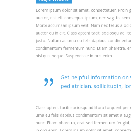
Lorem ipsum dolor sit amet, consectetuer. Proin gr
auctor, nisi elit consequat ipsum, nec sagittis sem 
Morbi accumsan ipsum velit. Nam nec tellus a odio
auctor eu in elit. Class aptent taciti sociosqu ad 
justo. Nullam ac urna eu felis dapibus condimentum
condimentum fermentum nunc. Etiam pharetra, era
nisl quis neque. Suspendisse in orci enim.
Get helpful information on
pediatrician. sollicitudin, 
Class aptent taciti sociosqu ad litora torquent pe
urna eu felis dapibus condimentum sit amet a aug
nunc. Etiam pharetra, erat sed fermentum feugiat,
in orci enim. Lorem ipsum dolor sit amet, consectet