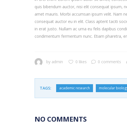
quis bibendum auctor, nisi elit consequat ipsum, nec
amet mauris. Morbi accumsan ipsum velit. Nam nec 
consequat auctor eu in elit. Class aptent taciti s
in erat justo. Nullam ac urna eu felis dapibus con
condimentum fermentum nunc. Etiam pharetra, era
by
admin
0 likes
0 comments
TAGS:
academic research
molecular biolog
NO COMMENTS