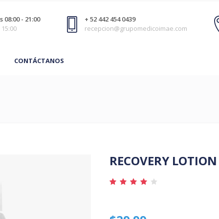
 08:00 - 21:00
+ 52 442 454 0439
 15:00
recepcion@grupomedicoimae.com
CONTÁCTANOS
RECOVERY LOTION
Valor
1
4.00
sobre
5
basado
en