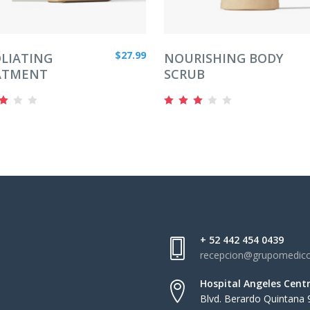
DIR AL CARRITO
AÑADIR AL CARRITO
$
27.99
LIATING
NOURISHING BODY
ATMENT
SCRUB
Valorado
Valor
en
00
3.00
de
5
+ 52 442 454 0439
recepcion@grupomedic
Hospital Angeles Cent
Blvd. Berardo Quintana 