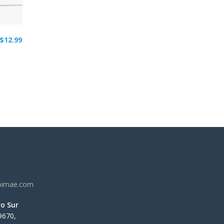
$
12.99
ado
oimae.com
ro Sur
9670,