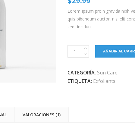
$
29.99
puntuación
de
Lorem Ipsum proin gravida nibh vel 
cliente
quis bibendum auctor, nisi elit con
sed tincidunt.
Recovery
AÑADIR AL CARR
Lotion
quantity
CATEGORÍA:
Sun Care
ETIQUETA:
Exfoliants
NAL
VALORACIONES (1)